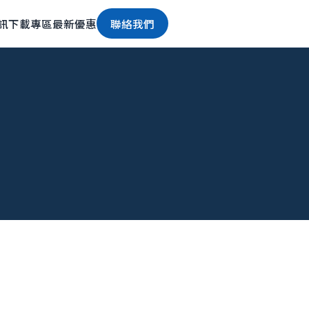
訊
下載專區
最新優惠
聯絡我們