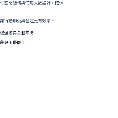
，依空間結構與使用人數設計，確保
，讓行動辦公與營運更有效率。
無縫漫遊與負載平衡
頻段與干擾優化